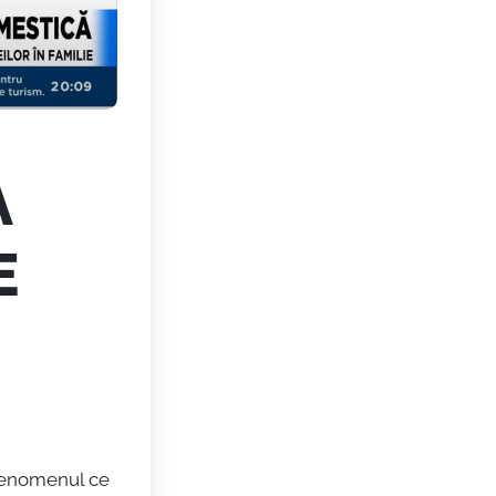
A
E
enomenul ce