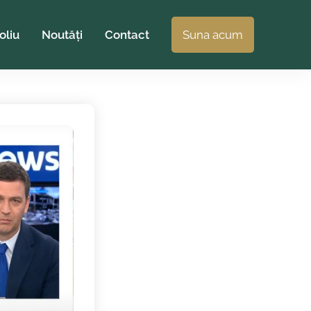
oliu
Noutăți
Contact
Suna acum