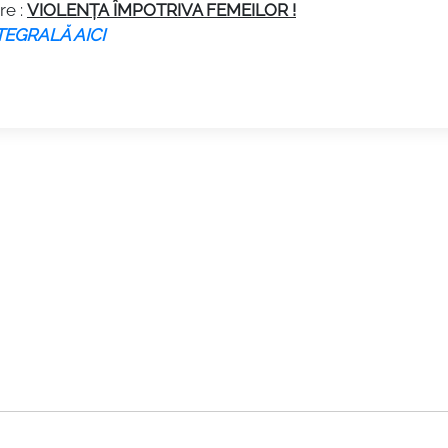
re :
VIOLENȚA ÎMP
OTRIVA FEMEILOR !
TEGRALĂ AICI