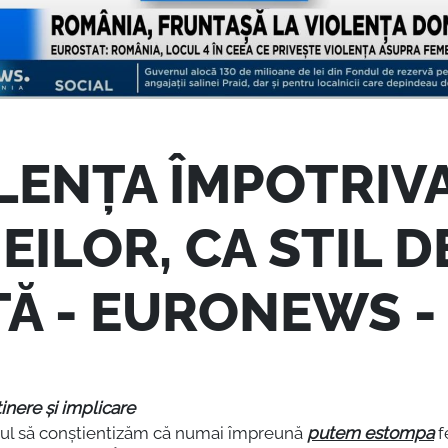
LENȚA ÎMPOTRIV
EILOR, CA STIL D
ȚĂ - EURONEWS -
inere și implicare
l să conștientizăm că numai împreună
putem estompa
f