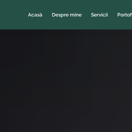
Acasă
Despre mine
Servicii
Portof