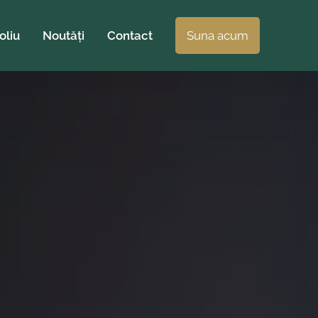
oliu
Noutăți
Contact
Suna acum