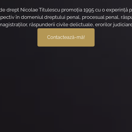
 de drept Nicolae Titulescu promoţia 1995 cu o experinţă p
spectiv în domeniul dreptului penal, procesual penal, răspu
magistraţilor, răspunderii civile delictuale, erorilor judiciare
Contactează-mă!