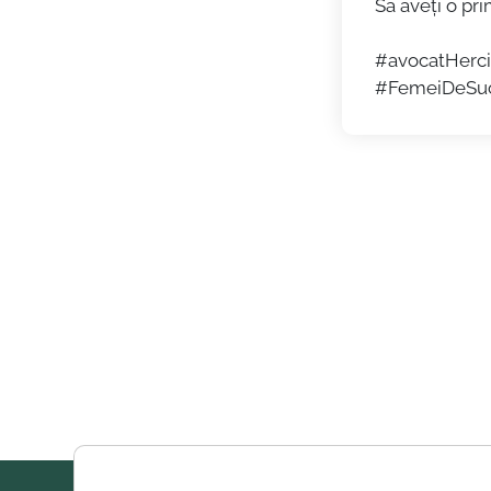
Să aveți o pri
#avocatHerci
#FemeiDeSucc