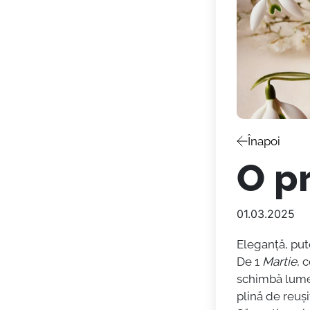
Înapoi
O p
01.03.2025
Eleganță, pu
De 1
Martie
, 
schimbă lumea, 
plină de reuși