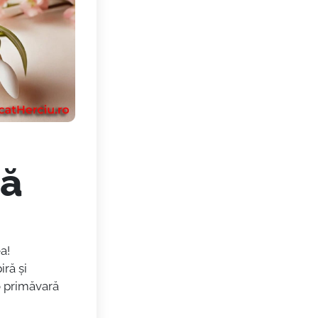
tă
ea!
ă și
o primăvară