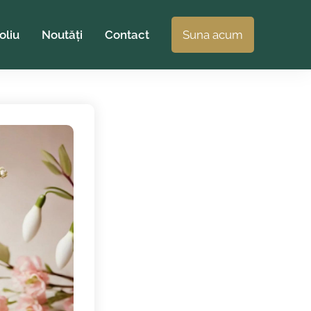
oliu
Noutăți
Contact
Suna acum