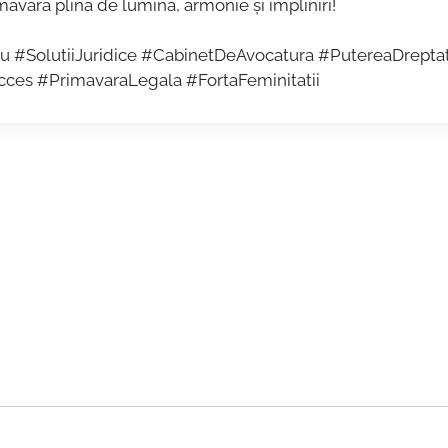
măvară plină de lumină, armonie și împliniri!
u #SolutiiJuridice #CabinetDeAvocatura #PutereaDreptaț
es #PrimavaraLegala #FortaFeminitatii