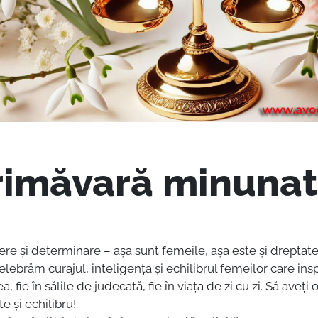
rimăvară minuna
tere și determinare – așa sunt femeile, așa este și dreptat
celebrăm curajul, inteligența și echilibrul femeilor care inspir
fie în sălile de judecată, fie în viața de zi cu zi. Să aveți 
te și echilibru!