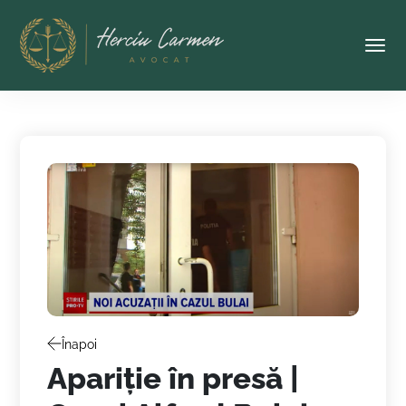
Tog
Înapoi
Apariție în presă |