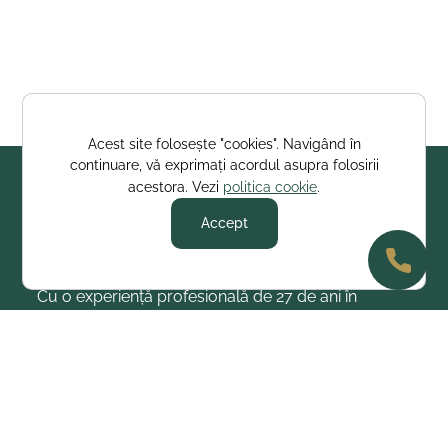
Acest site folosește "cookies". Navigând în
continuare, vă exprimați acordul asupra folosirii
politica cookie
acestora. Vezi
.
Accept
Cabinet de avocatură specializat
Cu o experiență profesională de 27 de ani în
domeniul juridic, sunt o absolventă a Facultății de
Drept Nicolae Titulescu, promoția 1995, cu o
specializare în dreptul penal, procesual penal,
răspunderea disciplinară a magistraților,
răspunderea civilă delictuală și erorile judiciare.
Prin intermediul serviciilor mele, ofer clienților mei